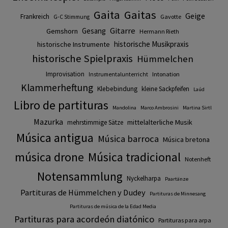
Gaita
Gaitas
Geige
Frankreich
Gavotte
G-C Stimmung
Gitarre
Gesang
Gemshorn
Hermann Rieth
historische Musikpraxis
historische Instrumente
historische Spielpraxis
Hümmelchen
Improvisation
Intonation
Instrumentalunterricht
Klammerheftung
Klebebindung
kleine Sackpfeifen
Laúd
Libro de partituras
Mandolina
Marco Ambrosini
Martina Sirtl
Mazurka
mittelalterliche Musik
mehrstimmige Sätze
Música antigua
Música barroca
Música bretona
música drone
Música tradicional
Notenheft
Notensammlung
Nyckelharpa
Paartänze
Partituras de Hümmelchen y Dudey
Partituras de Minnesang
Partituras de música de la Edad Media
Partituras para acordeón diatónico
Partituras para arpa