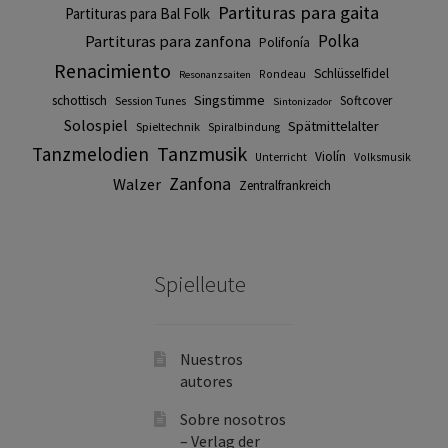
Partituras para gaita
Partituras para Bal Folk
Polka
Partituras para zanfona
Polifonía
Renacimiento
Schlüsselfidel
Rondeau
Resonanzsaiten
Singstimme
schottisch
Softcover
Session Tunes
Sintonizador
Solospiel
Spätmittelalter
Spieltechnik
Spiralbindung
Tanzmusik
Tanzmelodien
Violín
Unterricht
Volksmusik
Zanfona
Walzer
Zentralfrankreich
Spielleute
Nuestros
autores
Sobre nosotros
– Verlag der