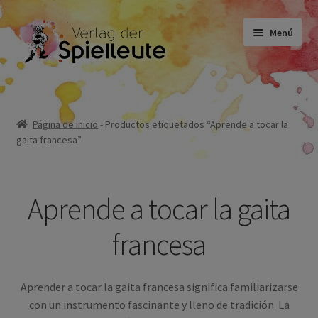
Ir
Ir
Menú
a
al
la
contenido
navegación
Partituras
Página de inicio
-
Productos etiquetados “Aprende a tocar la
gaita francesa”
Libro de texto
No ficción
Aprende a tocar la gaita
francesa
Novelas
Aprender a tocar la gaita francesa significa familiarizarse
con un instrumento fascinante y lleno de tradición. La