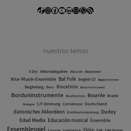
TikTok
Instagram
Facebook
YouTube
LinkedIn
Correo electrónico
WhatsApp
Feed RSS
nuestros temas
Akkordangaben
A Dro
Akkordeon
Akkorde
Alte-Musik-Ensemble
Bal Folk
Begleit-CD
Begleitstimmen
Blockflöte
Begleitung
Berry
Borduninstrument
Borduninstrumente
Bourrée
Branle
Bourbonnais
Cornamuse
Deutschland
C/F-Stimmung
Bretagne
Dudey
diatonisches Akkordeon
Drahtkammbindung
Edad Media
Educación musical
Ensemble
Ensemblespiel
Flöte
Folk
Folk Session
Estampie
Fingertechnik