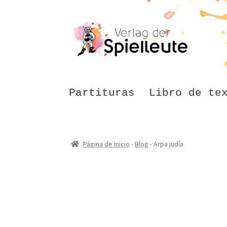
Ir
Ir
a
al
la
contenido
navegación
Partituras
Libro de te
Página de inicio
-
Blog
-
Arpa judía