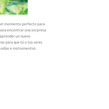
folk:
La
editoria
de
 es el momento perfecto para
los
 para encontrar una sorpresa
juglares
 aprender un nuevo
as para que tú o tus seres
elodías e instrumentos