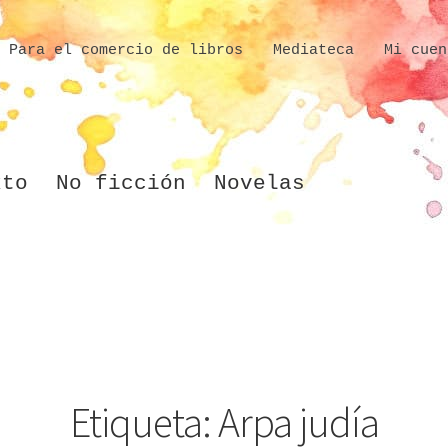
Para el comercio de libros
Mediateca
Mi cuen
xto
No ficción
Novelas
Etiqueta:
Arpa judía