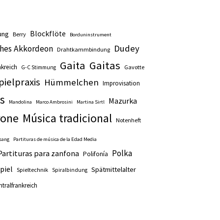
Blockflöte
ung
Berry
Borduninstrument
Dudey
ches Akkordeon
Drahtkammbindung
Gaita
Gaitas
nkreich
Gavotte
G-C Stimmung
pielpraxis
Hümmelchen
Improvisation
as
Mazurka
Mandolina
Marco Ambrosini
Martina Sirtl
rone
Música tradicional
Notenheft
sang
Partituras de música de la Edad Media
Polka
Partituras para zanfona
Polifonía
piel
Spätmittelalter
Spieltechnik
Spiralbindung
ntralfrankreich