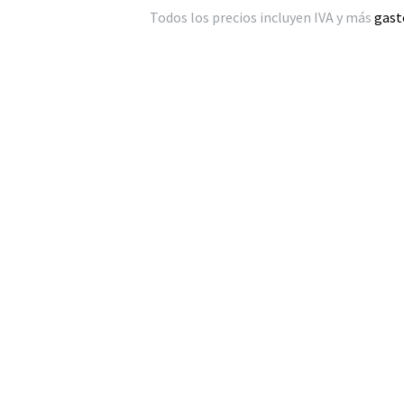
Todos los precios incluyen IVA y más
gast
para
tus
seres
queridos!