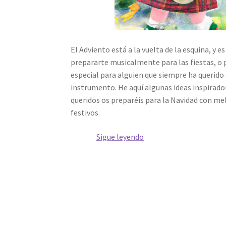
El Adviento está a la vuelta de la esquina, y
prepararte musicalmente para las fiestas, o
especial para alguien que siempre ha querido
instrumento. He aquí algunas ideas inspirador
queridos os preparéis para la Navidad con m
festivos.
¡Practica
Sigue leyendo
ahora
villancicos
o
encuentra
libros
de
texto