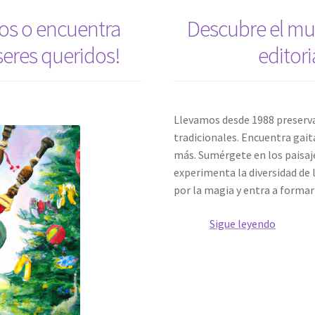
cos o encuentra
Descubre el mun
 seres queridos!
editori
Llevamos desde 1988 preserva
tradicionales. Encuentra gait
más. Sumérgete en los paisaj
experimenta la diversidad de 
por la magia y entra a forma
Descubr
Sigue leyendo
el
mundo
de
la
música