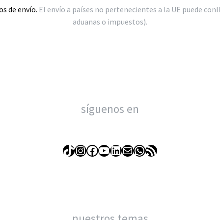
os de envío.
El envío a países no pertenecientes a la UE puede conl
aduanas o impuestos).
síguenos en
TikTok
Instagram
Facebook
YouTube
LinkedIn
Correo electrónico
WhatsApp
Feed RSS
nuestros temas