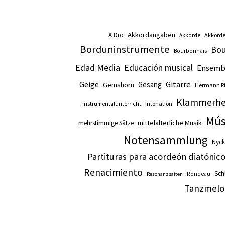
Akkordangaben
A Dro
Akkord
Akkorde
Borduninstrumente
Bou
Bourbonnais
Edad Media
Educación musical
Ensemb
Gitarre
Geige
Gesang
Gemshorn
Hermann Ri
Klammerhe
Intonation
Instrumentalunterricht
Mús
mittelalterliche Musik
mehrstimmige Sätze
Notensammlung
Nyck
Partituras para acordeón diatónic
Renacimiento
Schl
Rondeau
Resonanzsaiten
Tanzmelo