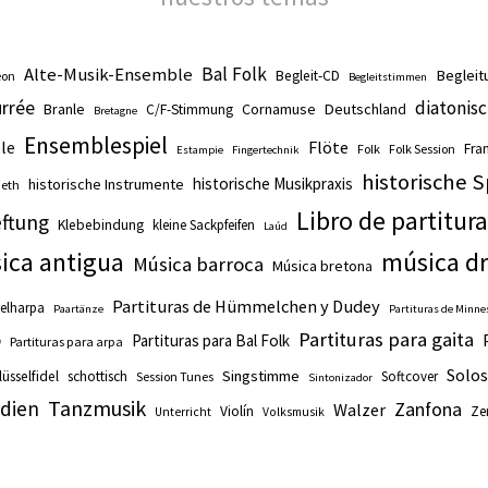
Alte-Musik-Ensemble
Bal Folk
Begleit
Begleit-CD
eon
Begleitstimmen
rrée
diatonis
Branle
Cornamuse
Deutschland
C/F-Stimmung
Bretagne
Ensemblespiel
le
Flöte
Fra
Folk
Folk Session
Estampie
Fingertechnik
historische S
historische Musikpraxis
historische Instrumente
eth
Libro de partitur
ftung
Klebebindung
kleine Sackpfeifen
Laúd
música d
ica antigua
Música barroca
Música bretona
Partituras de Hümmelchen y Dudey
elharpa
Paartänze
Partituras de Minne
o
Partituras para gaita
Partituras para Bal Folk
Partituras para arpa
Solos
Singstimme
üsselfidel
schottisch
Softcover
Session Tunes
Sintonizador
Tanzmusik
dien
Zanfona
Walzer
Violín
Ze
Unterricht
Volksmusik