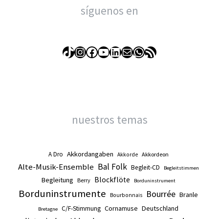
síguenos en
TikTok
Instagram
Facebook
YouTube
LinkedIn
Correo electrónico
WhatsApp
Feed RSS
nuestros temas
Akkordangaben
A Dro
Akkordeon
Akkorde
Alte-Musik-Ensemble
Bal Folk
Begleit-CD
Begleitstimmen
Blockflöte
Begleitung
Berry
Borduninstrument
Borduninstrumente
Bourrée
Branle
Bourbonnais
Cornamuse
Deutschland
C/F-Stimmung
Bretagne