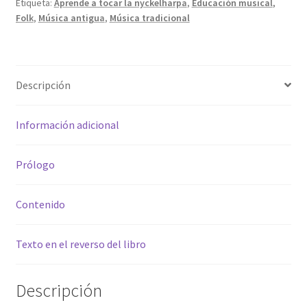
Etiqueta:
Aprende a tocar la nyckelharpa
,
Educación musical
,
Folk
,
Música antigua
,
Música tradicional
Descripción
Información adicional
Prólogo
Contenido
Texto en el reverso del libro
Descripción