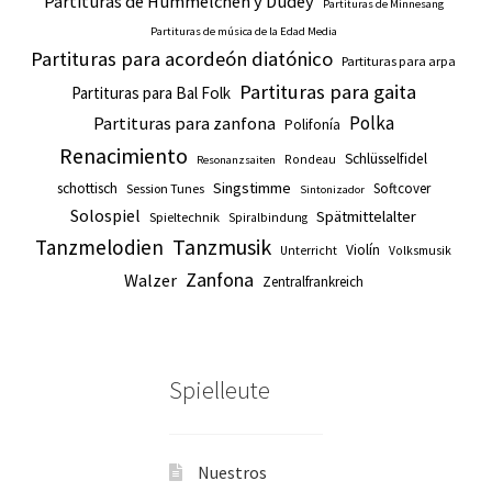
Partituras de Hümmelchen y Dudey
Partituras de Minnesang
Partituras de música de la Edad Media
Partituras para acordeón diatónico
Partituras para arpa
Partituras para gaita
Partituras para Bal Folk
Polka
Partituras para zanfona
Polifonía
Renacimiento
Schlüsselfidel
Rondeau
Resonanzsaiten
Singstimme
schottisch
Softcover
Session Tunes
Sintonizador
Solospiel
Spätmittelalter
Spieltechnik
Spiralbindung
Tanzmusik
Tanzmelodien
Violín
Unterricht
Volksmusik
Zanfona
Walzer
Zentralfrankreich
Spielleute
Nuestros