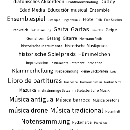
Dudey
diatonisches Akkordeon
Drahtkammbindung
Edad Media
Educación musical
Ensemble
Ensemblespiel
Flöte
Folk
Folk Session
Estampie
Fingertechnik
Gaita
Gaitas
Geige
Frankreich
Gavotte
G-C Stimmung
Gitarre
Gesang
Gemshorn
Hermann Rieth
historische Musikpraxis
historische Instrumente
historische Spielpraxis
Hümmelchen
Improvisation
Intonation
Instrumentalunterricht
Klammerheftung
Klebebindung
kleine Sackpfeifen
Laúd
Libro de partituras
Mandolina
Marco Ambrosini
Martina Sirtl
Mazurka
mittelalterliche Musik
mehrstimmige Sätze
Música antigua
Música barroca
Música bretona
música drone
Música tradicional
Notenheft
Notensammlung
Nyckelharpa
Paartänze