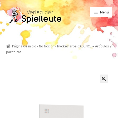
Ir
Ir
Menú
a
al
la
contenido
navegación
Partituras
Página de inicio
-
No ficción
-
Nyckelharpa CADENCE – Artículos y
partituras
Libro de texto
No ficción
Novelas