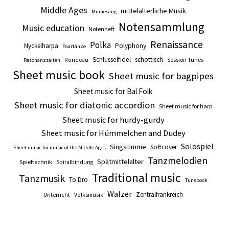
Middle Ages
mittelalterliche Musik
Minnesang
Notensammlung
Music education
Notenheft
Renaissance
Polka
Nyckelharpa
Polyphony
Paartänze
Schlüsselfidel
schottisch
Session Tunes
Rondeau
Resonanzsaiten
Sheet music book
Sheet music for bagpipes
Sheet music for Bal Folk
Sheet music for diatonic accordion
Sheet music for harp
Sheet music for hurdy-gurdy
Sheet music for Hümmelchen and Dudey
Solospiel
Singstimme
Softcover
Sheet music for music of the Middle Ages
Tanzmelodien
Spätmittelalter
Spieltechnik
Spiralbindung
Traditional music
Tanzmusik
To Dro
Tunebook
Walzer
Zentralfrankreich
Unterricht
Volksmusik