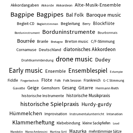
Alte-Musik-Ensemble
Akkordangaben
Akkordeon
Akkorde
Bagpipe
Bagpipes
Baroque music
Bal Folk
Blockflöte
Begleitung
Begleit-CD
Berry
Begleitstimmen
Borduninstrumente
Bourbonnais
Borduninstrument
Bourrée
Branle
Breton music
C/F-Stimmung
Bretagne
diatonisches Akkordeon
Cornamuse
Deutschland
drone music
Dudey
Drahtkammbindung
Early music
Ensemblespiel
Ensemble
Estampie
Flöte
Fiddle
Frankreich
Folk
Folk Session
G-C Stimmung
Fingertechnik
Gitarre
Geige
Gesang
Gemshorn
Gavotte
Hermann Rieth
historische Musikpraxis
historische Instrumente
historische Spielpraxis
Hurdy-gurdy
Hümmelchen
Improvisation
Intonation
Instrumentalunterricht
Klammerheftung
Klebebindung
kleine Sackpfeifen
Loud
Mazurka
mehrstimmige Sätze
Mandolin
Marco Ambrosini
Martina Sirtl