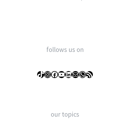
follows us on
TikTok
Instagram
Facebook
YouTube
LinkedIn
Mail
WhatsApp
RSS Feed
our topics